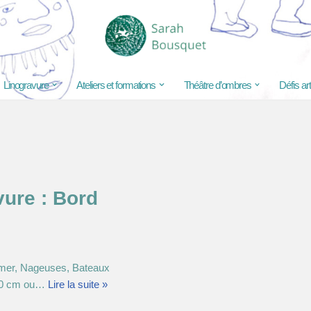
Linogravure
Ateliers et formations
Théâtre d’ombres
Défis ar
vure : Bord
-mer, Nageuses, Bateaux
10 cm ou…
Lire la suite »