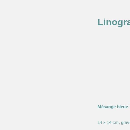
Aller
Linogra
au
contenu
Mésange bleue
14 x 14 cm, grav