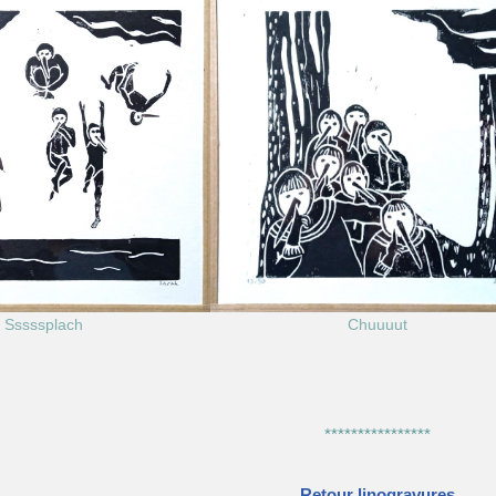
Sssssplach
Chuuuut
****************
Retour linogravures