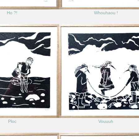
Ho ?!
Whouhaou !
Ploc
Vouuuh