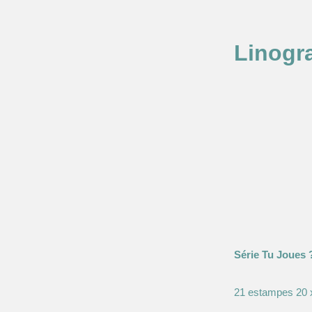
Aller
Linogra
au
contenu
Série Tu Joues 
21 estampes 20 x