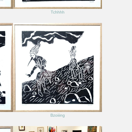
Tchhhh
Bzoiiing