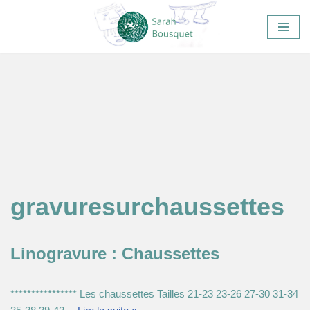
Aller
au
contenu
gravuresurchaussettes
Linogravure : Chaussettes
**************** Les chaussettes Tailles 21-23 23-26 27-30 31-34