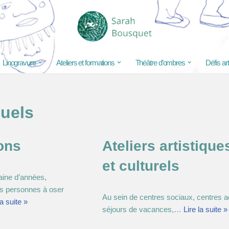
Linogravure
Ateliers et formations
Théâtre d’ombres
Défis ar
suels
ons
Ateliers artistique
et culturels
aine d’années,
s personnes à oser
Au sein de centres sociaux, centres a
la suite »
séjours de vacances,…
Lire la suite »